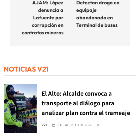
de
AJAM: López
Detectan droga en
denuncia a
equipaje
entradas
Lafuente por
abandonado en
corrupción en
Terminal de buses
contratos mineros
NOTICIAS V21
El Alto: Alcalde convoca a
transporte al diálogo para
analizar plan contra el trameaje
V21
8 DE AGOSTO DE 2026
0