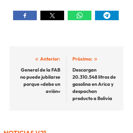
Navegación
Anterior:
Próximo:
de
General de la FAB
Descargan
no puede jubilarse
20.310.548 litros de
entradas
porque «debe un
gasolina en Arica y
avión»
despachan
producto a Bolivia
NOTICIAS V21