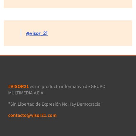
@visor_21
#VISOR21
es un producto informativo de GRUPO
MULTIMEDIA V.E.A.
"Sin Libertad de Expresión No Hay Democracia"
contacto@visor21.com