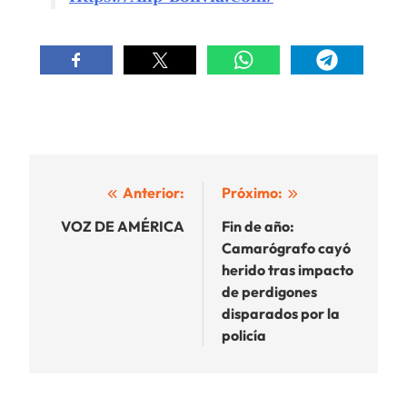
Navegación
Anterior:
Próximo:
de
VOZ DE AMÉRICA
Fin de año:
Camarógrafo cayó
entradas
herido tras impacto
de perdigones
disparados por la
policía