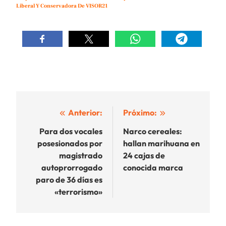
Liberal Y Conservadora De VISOR21
Navegación
Anterior:
Próximo:
de
Para dos vocales
Narco cereales:
posesionados por
hallan marihuana en
entradas
magistrado
24 cajas de
autoprorrogado
conocida marca
paro de 36 días es
«terrorismo»