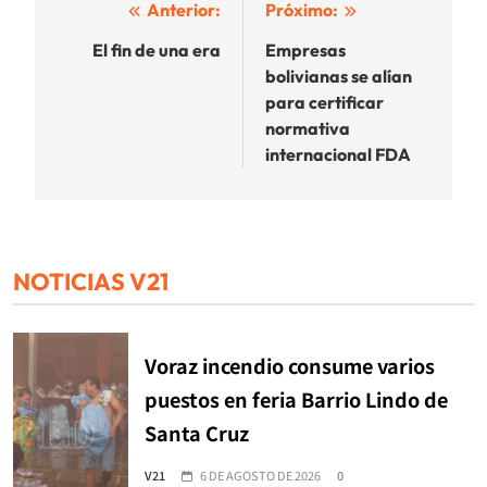
Navegación
Anterior:
Próximo:
de
El fin de una era
Empresas
bolivianas se alían
entradas
para certificar
normativa
internacional FDA
NOTICIAS V21
Voraz incendio consume varios
puestos en feria Barrio Lindo de
Santa Cruz
V21
6 DE AGOSTO DE 2026
0