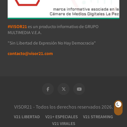
#VISOR21
es un producto informativo de GRUPO
MULTIMEDIA V.E.A.
"Sin Libertad de Expresión No Hay Democracia"
contacto@visor21.com
VISOR21 - Todos los derechos reservados 2026.
V21 LIBERTAD
V21+ ESPECIALES
V21 STREAMING
V21 VIRALES