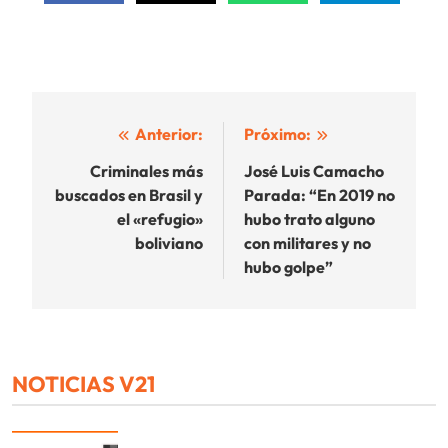
Navegación
Anterior:
Próximo:
de
Criminales más
José Luis Camacho
buscados en Brasil y
Parada: “En 2019 no
entradas
el «refugio»
hubo trato alguno
boliviano
con militares y no
hubo golpe”
NOTICIAS V21