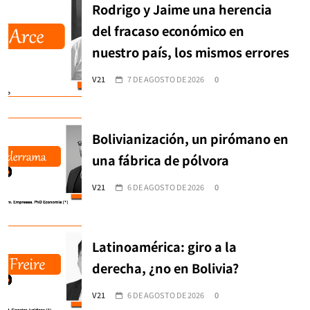
Rodrigo y Jaime una herencia
del fracaso económico en
nuestro país, los mismos errores
V21
7 DE AGOSTO DE 2026
0
Bolivianización, un pirómano en
una fábrica de pólvora
V21
6 DE AGOSTO DE 2026
0
Latinoamérica: giro a la
derecha, ¿no en Bolivia?
V21
6 DE AGOSTO DE 2026
0