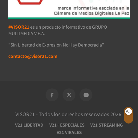
#VISOR21
es un producto informativo de GRUPO
MULTIMEDIA V.E.A.
"Sin Libertad de Expresión No Hay Democracia"
contacto@visor21.com
VISOR21 - Todos los derechos reservados 2026.
V21 LIBERTAD
V21+ ESPECIALES
V21 STREAMING
V21 VIRALES