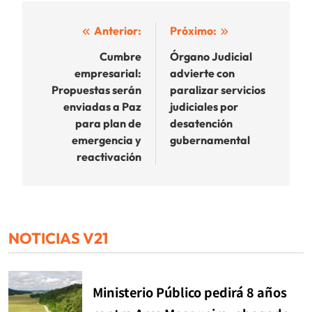
Navegación
Anterior:
Próximo:
de
Cumbre
Órgano Judicial
empresarial:
advierte con
entradas
Propuestas serán
paralizar servicios
enviadas a Paz
judiciales por
para plan de
desatención
emergencia y
gubernamental
reactivación
NOTICIAS V21
Ministerio Público pedirá 8 años