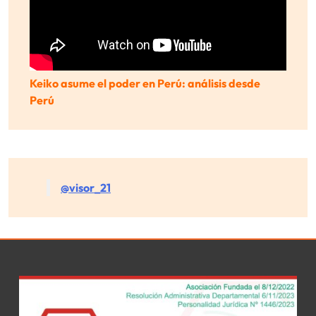
Keiko asume el poder en Perú: análisis desde
Perú
@visor_21