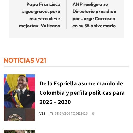
de
Papa Francisco
ANP reelige a su
sigue grave, pero
Directorio presidido
entradas
muestra «leve
por Jorge Carrasco
mejoría»: Vaticano
en su 55 aniversario
NOTICIAS V21
De la Espriella asume mando de
Colombia y perfila políticas para
2026 – 2030
V21
8 DE AGOSTO DE 2026
0