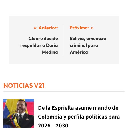
Navegación
Anterior:
Próximo:
de
Claure decide
Bolivia, amenaza
respaldar a Doria
criminal para
entradas
Medina
América
NOTICIAS V21
De la Espriella asume mando de
Colombia y perfila políticas para
2026 – 2030