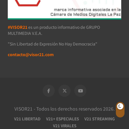
#VISOR21
es un producto informativo de GRUPO
MULTIMEDIA V.E.A.
"Sin Libertad de Expresión No Hay Democracia"
contacto@visor21.com
VISOR21 - Todos los derechos reservados 2026.
V21 LIBERTAD
V21+ ESPECIALES
V21 STREAMING
V21 VIRALES