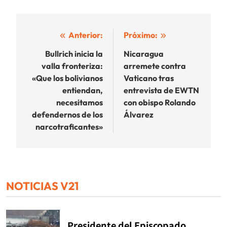
Navegación
Anterior:
Próximo:
de
Bullrich inicia la
Nicaragua
valla fronteriza:
arremete contra
entradas
«Que los bolivianos
Vaticano tras
entiendan,
entrevista de EWTN
necesitamos
con obispo Rolando
defendernos de los
Álvarez
narcotraficantes»
NOTICIAS V21
Presidente del Episcopado