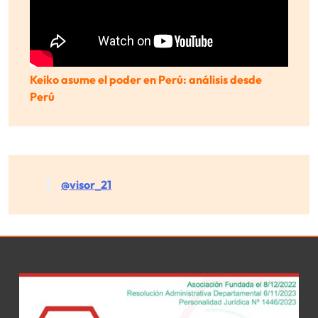
Keiko asume el poder en Perú: análisis desde
Perú
@visor_21