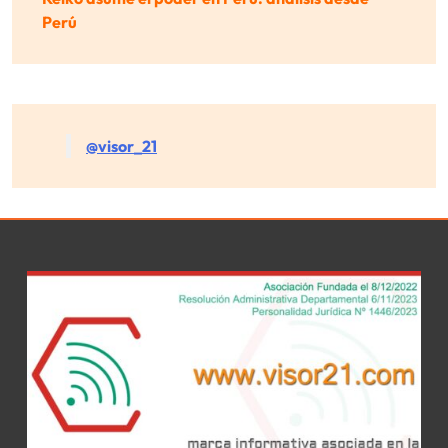
Perú
@visor_21