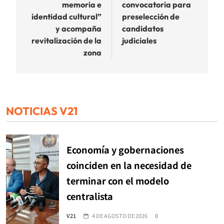
memoria e
convocatoria para
identidad cultural”
preselección de
y acompaña
candidatos
revitalización de la
judiciales
zona
NOTICIAS V21
Economía y gobernaciones
coinciden en la necesidad de
terminar con el modelo
centralista
V21
4 DE AGOSTO DE 2026
0