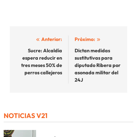
Navegación
Anterior:
Próximo:
de
Sucre: Alcaldía
Dictan medidas
espera reducir en
sustitutivas para
entradas
tres meses 50% de
diputado Ribera por
perros callejeros
asonada militar del
24J
NOTICIAS V21