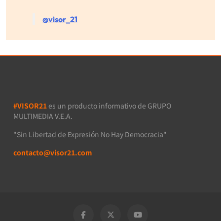
@visor_21
#VISOR21
es un producto informativo de GRUPO
MULTIMEDIA V.E.A.
"Sin Libertad de Expresión No Hay Democracia"
contacto@visor21.com