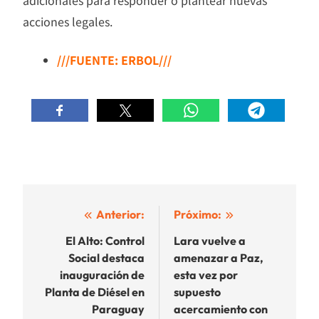
acciones legales.
///FUENTE: ERBOL///
Navegación
Anterior:
Próximo:
de
El Alto: Control
Lara vuelve a
Social destaca
amenazar a Paz,
entradas
inauguración de
esta vez por
Planta de Diésel en
supuesto
Paraguay
acercamiento con