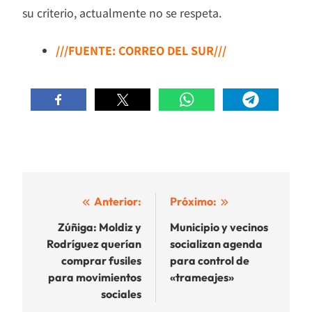
su criterio, actualmente no se respeta.
///FUENTE: CORREO DEL SUR///
Navegación
Anterior:
Próximo:
de
Zúñiga: Moldiz y
Municipio y vecinos
Rodríguez querían
socializan agenda
entradas
comprar fusiles
para control de
para movimientos
«trameajes»
sociales