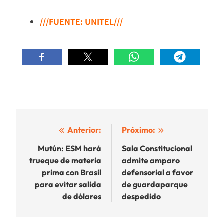
///FUENTE: UNITEL///
Navegación
Anterior:
Próximo:
de
Mutún: ESM hará
Sala Constitucional
trueque de materia
admite amparo
entradas
prima con Brasil
defensorial a favor
para evitar salida
de guardaparque
de dólares
despedido