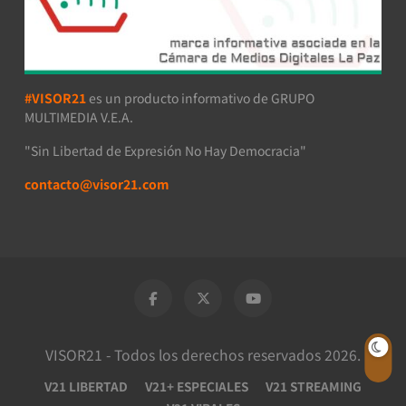
#VISOR21
es un producto informativo de GRUPO
MULTIMEDIA V.E.A.
"Sin Libertad de Expresión No Hay Democracia"
contacto@visor21.com
VISOR21 - Todos los derechos reservados 2026.
V21 LIBERTAD
V21+ ESPECIALES
V21 STREAMING