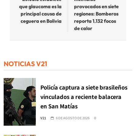
de
que glaucoma es la
provocados en siete
entradas
principal causa de
regiones: Bomberos
ceguera en Bolivia
reporta 1.132 focos
de calor
NOTICIAS V21
Policía captura a siete brasileños
vinculados a reciente balacera
en San Matías
V21
6 DE AGOSTO DE 2026
0