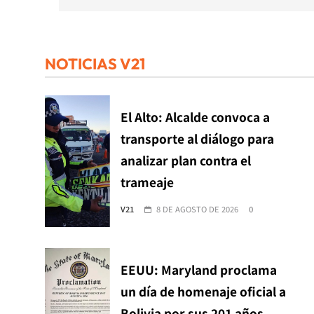
NOTICIAS V21
El Alto: Alcalde convoca a
transporte al diálogo para
analizar plan contra el
trameaje
V21
8 DE AGOSTO DE 2026
0
EEUU: Maryland proclama
un día de homenaje oficial a
Bolivia por sus 201 años