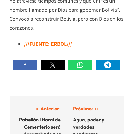
no atraviesa tiempos comunes y que Chi “es un
hombre llamado por Dios para gobernar Bolivia”.
Convocó a reconstruir Bolivia, pero con Dios en los
corazones.
///FUENTE: ERBOL///
Navegación
Anterior:
Próximo:
de
Pabellón Litoral de
Agua, poder y
Cementerio será
verdades
entradas
derrumbado por
pendientes