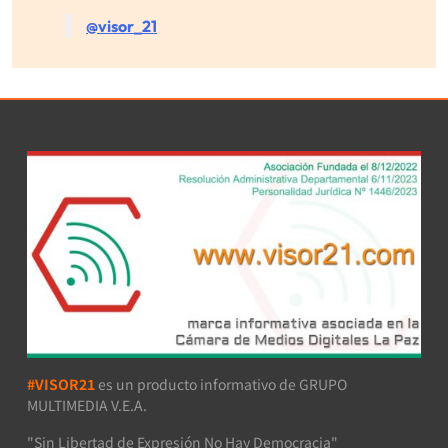
@visor_21
#VISOR21
es un producto informativo de GRUPO
MULTIMEDIA V.E.A.
"Sin Libertad de Expresión No Hay Democracia"