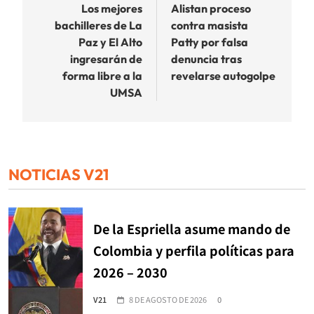
de
Los mejores
Alistan proceso
bachilleres de La
contra masista
entradas
Paz y El Alto
Patty por falsa
ingresarán de
denuncia tras
forma libre a la
revelarse autogolpe
UMSA
NOTICIAS V21
De la Espriella asume mando de
Colombia y perfila políticas para
2026 – 2030
V21
8 DE AGOSTO DE 2026
0