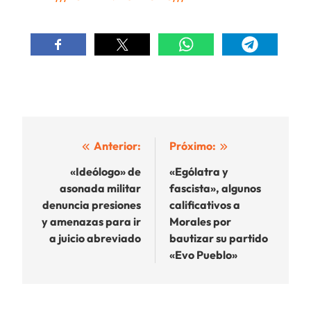
Navegación
Anterior:
Próximo:
de
«Ideólogo» de
«Ególatra y
asonada militar
fascista», algunos
entradas
denuncia presiones
calificativos a
y amenazas para ir
Morales por
a juicio abreviado
bautizar su partido
«Evo Pueblo»