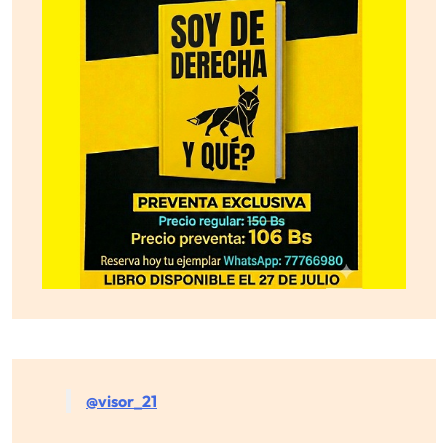
@visor_21