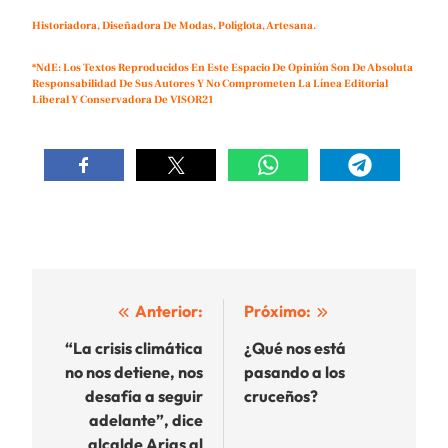
Historiadora, Diseñadora De Modas, Políglota, Artesana.
*NdE: Los Textos Reproducidos En Este Espacio De Opinión Son De Absoluta
Responsabilidad De Sus Autores Y No Comprometen La Línea Editorial
Liberal Y Conservadora De VISOR21
Navegación
Anterior:
Próximo:
de
“La crisis climática
¿Qué nos está
no nos detiene, nos
pasando a los
entradas
desafía a seguir
cruceños?
adelante”, dice
alcalde Arias al