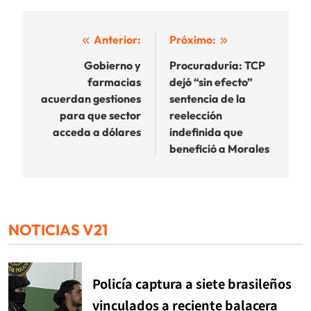
Navegación
Anterior:
Próximo:
de
Gobierno y
Procuraduría: TCP
farmacias
dejó “sin efecto”
entradas
acuerdan gestiones
sentencia de la
para que sector
reelección
acceda a dólares
indefinida que
benefició a Morales
NOTICIAS V21
Policía captura a siete brasileños
vinculados a reciente balacera