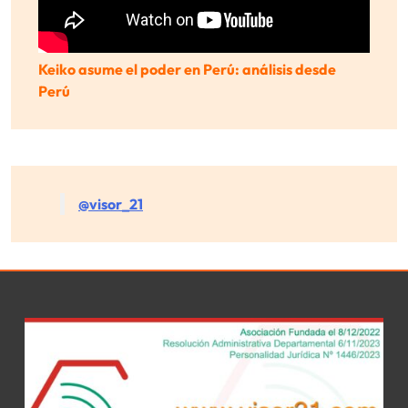
Keiko asume el poder en Perú: análisis desde
Perú
@visor_21