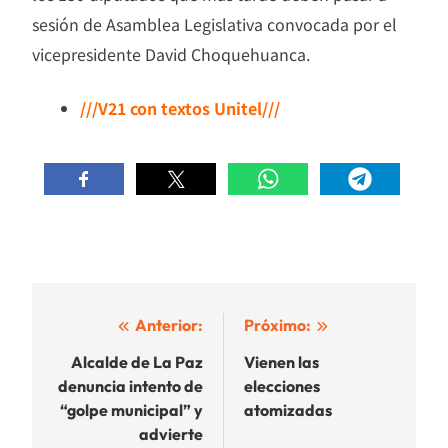
sesión de Asamblea Legislativa convocada por el
vicepresidente David Choquehuanca.
///V21 con textos Unitel///
Navegación
Anterior:
Próximo:
de
Alcalde de La Paz
Vienen las
denuncia intento de
elecciones
entradas
“golpe municipal” y
atomizadas
advierte