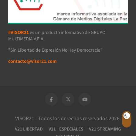
#VISOR21
es un producto informativo de GRUPO
MULTIMEDIA V.E.A.
"Sin Libertad de Expresión No Hay Democracia"
contacto@visor21.com
VISOR21 - Todos los derechos reservados 2026.
V21 LIBERTAD
V21+ ESPECIALES
V21 STREAMING