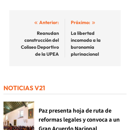
Navegación
Anterior:
Próximo:
de
Reanudan
La libertad
construcción del
incomoda a la
entradas
Coliseo Deportivo
buronomía
de la UPEA
plurinacional
NOTICIAS V21
Paz presenta hoja de ruta de
reformas legales y convoca a un
Gran Acuerdo Nacional