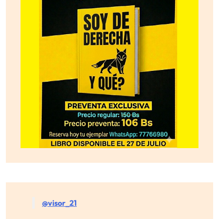
@visor_21