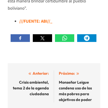
esta manera brindar certidumbre al pueblo
boliviano”.
///FUENTE: ABI//_
Navegación
Anterior:
Próximo:
de
Crisis ambiental,
Monseñor Leigue
tema 2 de la agenda
condena uso de los
entradas
ciudadana
más pobres para
objetivos de poder