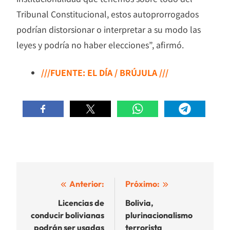
Tribunal Constitucional, estos autoprorrogados
podrían distorsionar o interpretar a su modo las
leyes y podría no haber elecciones”, afirmó.
///FUENTE: EL DÍA / BRÚJULA ///
Navegación
Anterior:
Próximo:
de
Licencias de
Bolivia,
conducir bolivianas
plurinacionalismo
entradas
podrán ser usadas
terrorista