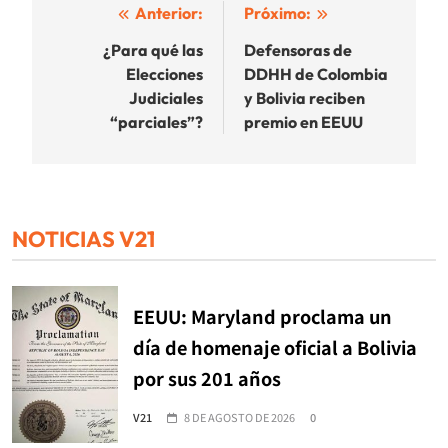
Navegación
Anterior:
Próximo:
de
¿Para qué las
Defensoras de
Elecciones
DDHH de Colombia
entradas
Judiciales
y Bolivia reciben
“parciales”?
premio en EEUU
NOTICIAS V21
EEUU: Maryland proclama un
día de homenaje oficial a Bolivia
por sus 201 años
V21
8 DE AGOSTO DE 2026
0