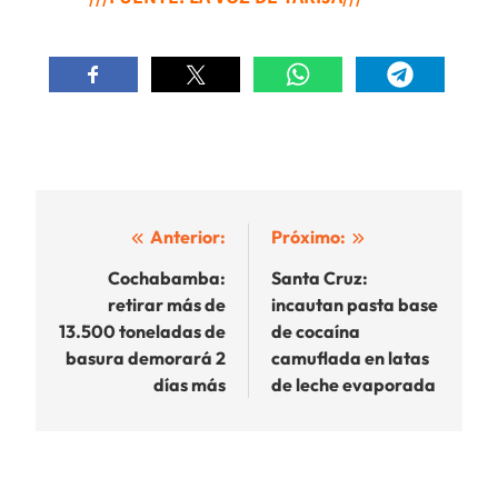
Navegación
Anterior:
Próximo:
de
Cochabamba:
Santa Cruz:
retirar más de
incautan pasta base
entradas
13.500 toneladas de
de cocaína
basura demorará 2
camuflada en latas
días más
de leche evaporada