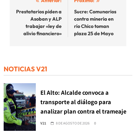
Navegación
Anterior:
Próximo:
de
Prestatarios piden a
Sucre: Comunarios
Asoban y ALP
contra minería en
entradas
trabajar «ley de
río Chico toman
alivio financiero»
plaza 25 de Mayo
NOTICIAS V21
El Alto: Alcalde convoca a
transporte al diálogo para
analizar plan contra el trameaje
V21
8 DE AGOSTO DE 2026
0