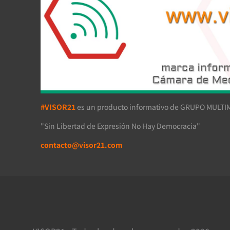
#VISOR21
es un producto informativo de GRUPO MULTIM
"Sin Libertad de Expresión No Hay Democracia"
contacto@visor21.com