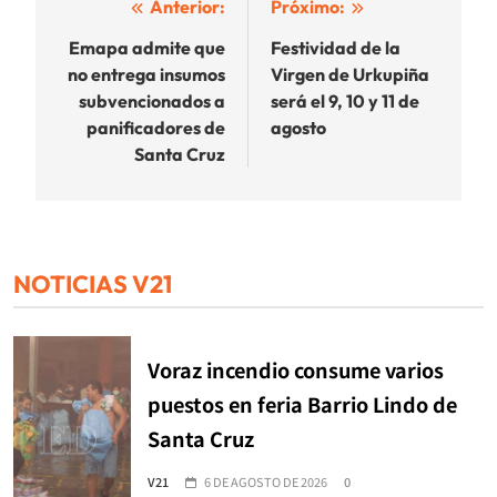
Navegación
Anterior:
Próximo:
de
Emapa admite que
Festividad de la
no entrega insumos
Virgen de Urkupiña
entradas
subvencionados a
será el 9, 10 y 11 de
panificadores de
agosto
Santa Cruz
NOTICIAS V21
Voraz incendio consume varios
puestos en feria Barrio Lindo de
Santa Cruz
V21
6 DE AGOSTO DE 2026
0