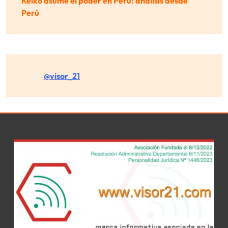
Keiko asume el poder en Perú: análisis desde
Perú
@visor_21