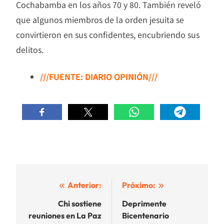
Cochabamba en los años 70 y 80. También reveló
que algunos miembros de la orden jesuita se
convirtieron en sus confidentes, encubriendo sus
delitos.
///FUENTE: DIARIO OPINIÓN///
Navegación
Anterior:
Próximo:
de
Chi sostiene
Deprimente
reuniones en La Paz
Bicentenario
entradas