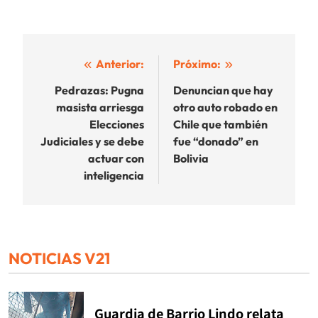
Navegación
Anterior:
Próximo:
de
Pedrazas: Pugna
Denuncian que hay
masista arriesga
otro auto robado en
entradas
Elecciones
Chile que también
Judiciales y se debe
fue “donado” en
actuar con
Bolivia
inteligencia
NOTICIAS V21
Guardia de Barrio Lindo relata