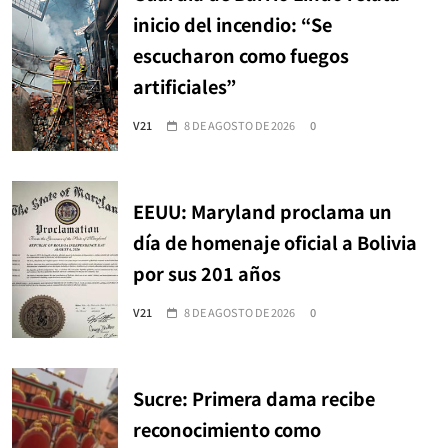
inicio del incendio: “Se
escucharon como fuegos
artificiales”
V21
8 DE AGOSTO DE 2026
0
EEUU: Maryland proclama un
día de homenaje oficial a Bolivia
por sus 201 años
V21
8 DE AGOSTO DE 2026
0
Sucre: Primera dama recibe
reconocimiento como