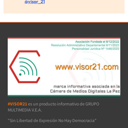
@visor_21
#VISOR21
es un producto informativo de GRUPO
MULTIMEDIA V.E.A.
"Sin Libertad de Expresión No Hay Democracia"