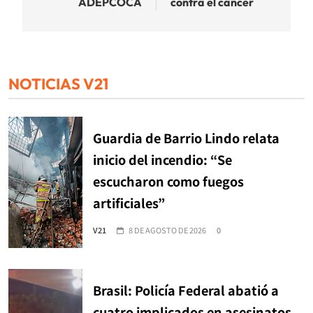
ADEPCOCA
contra el cáncer
NOTICIAS V21
Guardia de Barrio Lindo relata
inicio del incendio: “Se
escucharon como fuegos
artificiales”
V21
8 DE AGOSTO DE 2026
0
Brasil: Policía Federal abatió a
cuatro implicados en asesinatos