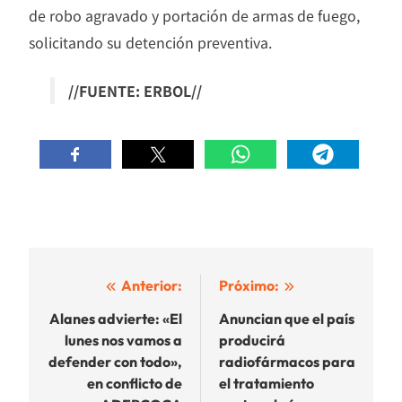
de robo agravado y portación de armas de fuego,
solicitando su detención preventiva.
//FUENTE: ERBOL//
Navegación
Anterior:
Próximo:
de
Alanes advierte: «El
Anuncian que el país
lunes nos vamos a
producirá
entradas
defender con todo»,
radiofármacos para
en conflicto de
el tratamiento