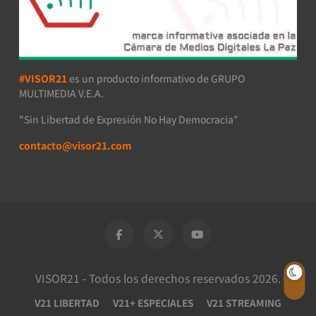
#VISOR21
es un producto informativo de GRUPO
MULTIMEDIA V.E.A.
"Sin Libertad de Expresión No Hay Democracia"
contacto@visor21.com
VISOR21 - Todos los derechos reservados 2026.
V21 LIBERTAD
V21+ ESPECIALES
V21 STREAMING