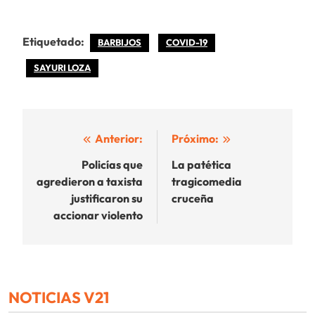
Etiquetado:
BARBIJOS
COVID-19
SAYURI LOZA
Navegación
Anterior:
Próximo:
de
Policías que
La patética
agredieron a taxista
tragicomedia
entradas
justificaron su
cruceña
accionar violento
NOTICIAS V21