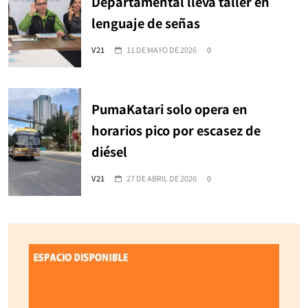
Departamental lleva taller en
lenguaje de señas
V21
11 DE MAYO DE 2026
0
PumaKatari solo opera en
horarios pico por escasez de
diésel
V21
27 DE ABRIL DE 2026
0