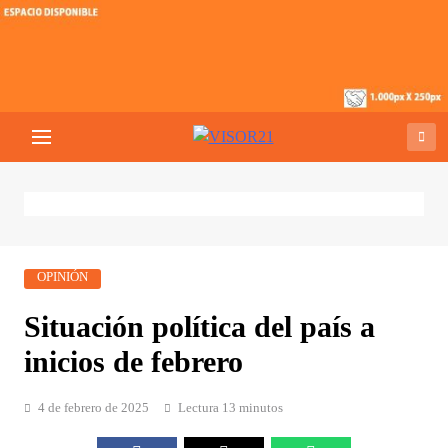
Saltar
al
contenido
VISOR21
Periodismo Y Libertad
OPINIÓN
Situación política del país a
inicios de febrero
4 de febrero de 2025
Lectura 13 minutos