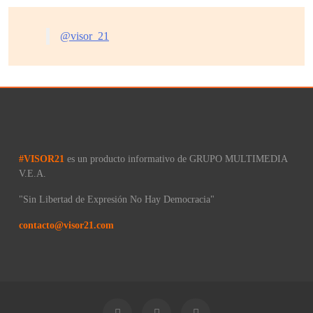
@visor_21
#VISOR21
es un producto informativo de GRUPO MULTIMEDIA
V.E.A.
"Sin Libertad de Expresión No Hay Democracia"
contacto@visor21.com