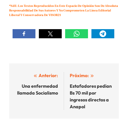
*NdE: Los Textos Reproducidos En Este Espacio De Opinión Son De Absoluta
Responsabilidad De Sus Autores Y No Comprometen La Línea Editorial
Liberal Y Conservadora De VISOR21
Navegación
Anterior:
Próximo:
de
Una enfermedad
Estafadores pedían
llamada Socialismo
Bs 70 mil por
entradas
ingresos directos a
Anapol