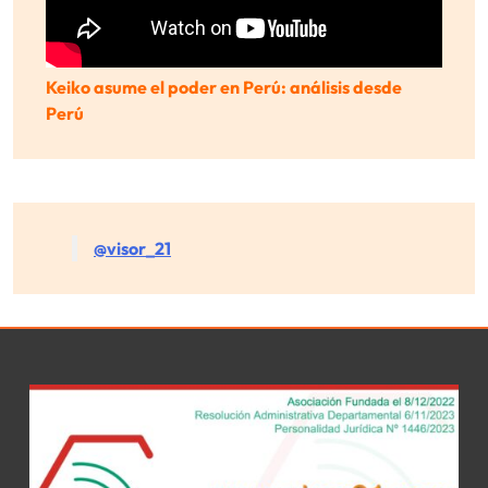
Keiko asume el poder en Perú: análisis desde
Perú
@visor_21