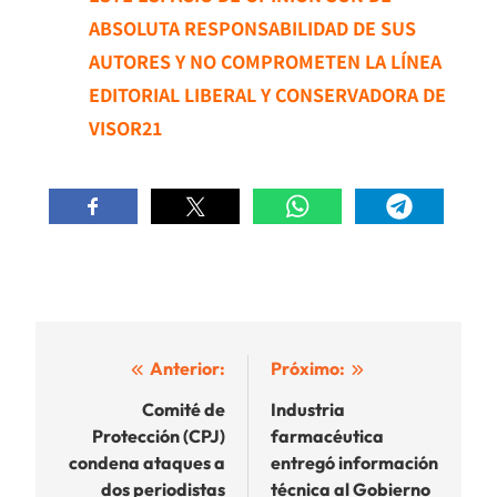
ABSOLUTA RESPONSABILIDAD DE SUS
AUTORES Y NO COMPROMETEN LA LÍNEA
EDITORIAL LIBERAL Y CONSERVADORA DE
VISOR21
Navegación
Anterior:
Próximo:
de
Comité de
Industria
Protección (CPJ)
farmacéutica
entradas
condena ataques a
entregó información
dos periodistas
técnica al Gobierno