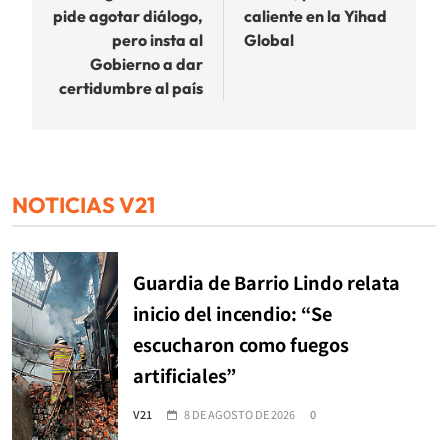
pide agotar diálogo,
caliente en la Yihad
entradas
pero insta al
Global
Gobierno a dar
certidumbre al país
NOTICIAS V21
Guardia de Barrio Lindo relata
inicio del incendio: “Se
escucharon como fuegos
artificiales”
V21
8 DE AGOSTO DE 2026
0