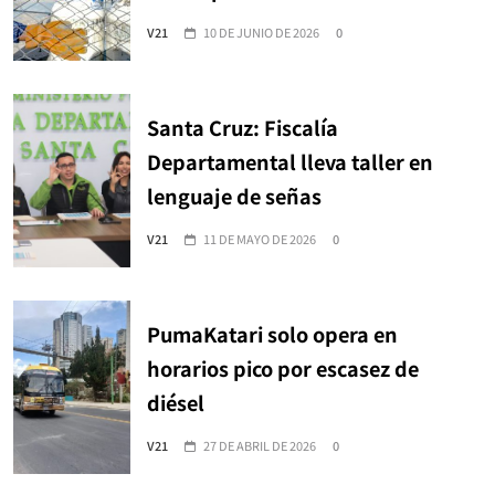
V21
10 DE JUNIO DE 2026
0
Santa Cruz: Fiscalía
Departamental lleva taller en
lenguaje de señas
V21
11 DE MAYO DE 2026
0
PumaKatari solo opera en
horarios pico por escasez de
diésel
V21
27 DE ABRIL DE 2026
0