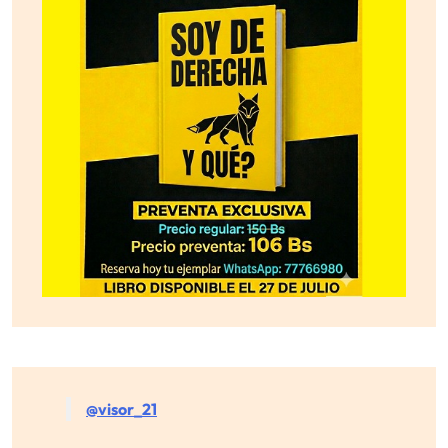
@visor_21