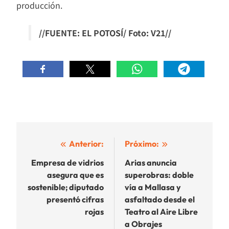
producción.
//FUENTE: EL POTOSÍ/ Foto: V21//
Navegación
Anterior:
Próximo:
de
Empresa de vidrios
Arias anuncia
asegura que es
superobras: doble
entradas
sostenible; diputado
vía a Mallasa y
presentó cifras
asfaltado desde el
rojas
Teatro al Aire Libre
a Obrajes