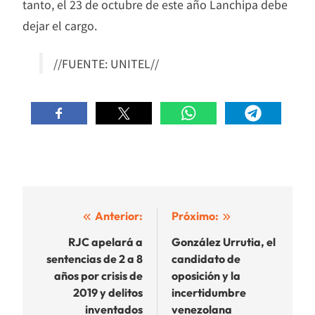
tanto, el 23 de octubre de este año Lanchipa debe
dejar el cargo.
//FUENTE: UNITEL//
Navegación
Anterior:
Próximo:
de
RJC apelará a
González Urrutia, el
sentencias de 2 a 8
candidato de
entradas
años por crisis de
oposición y la
2019 y delitos
incertidumbre
inventados
venezolana