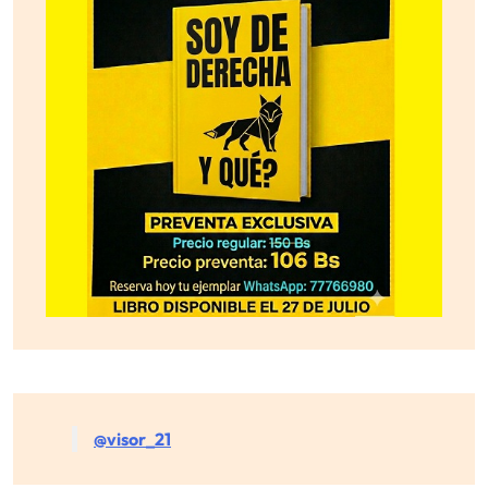
@visor_21