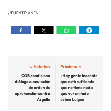
//FUENTE: ANF//
Navegación
Anterior:
Próximo:
de
COB condiciona
«Hay gente inocente
diálogo a anulación
que está sufriendo,
entradas
de orden de
que no tiene nada
aprehensión contra
que ver en todo
Argollo
esto»: Leigue