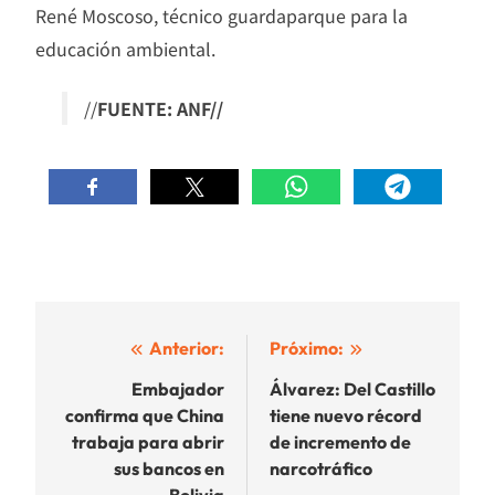
René Moscoso, técnico guardaparque para la
educación ambiental.
//
FUENTE: ANF//
Navegación
Anterior:
Próximo:
de
Embajador
Álvarez: Del Castillo
confirma que China
tiene nuevo récord
entradas
trabaja para abrir
de incremento de
sus bancos en
narcotráfico
Bolivia