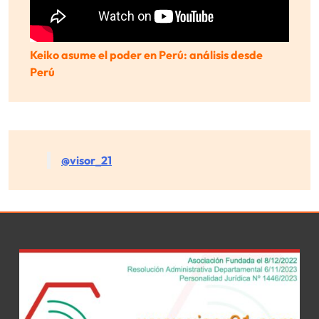
Keiko asume el poder en Perú: análisis desde
Perú
@visor_21