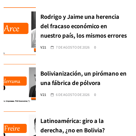
Rodrigo y Jaime una herencia
del fracaso económico en
nuestro país, los mismos errores
V21
7 DE AGOSTO DE 2026
0
Bolivianización, un pirómano en
una fábrica de pólvora
V21
6 DE AGOSTO DE 2026
0
Latinoamérica: giro a la
derecha, ¿no en Bolivia?