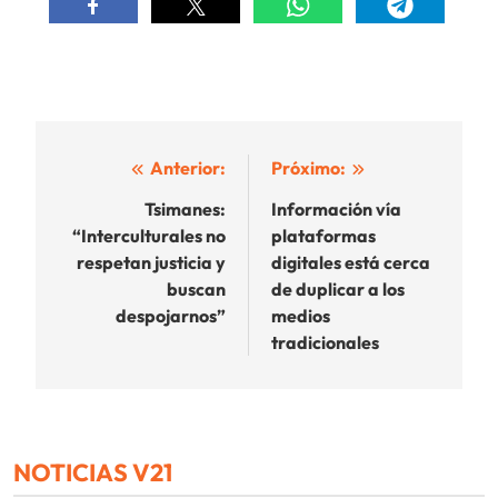
Navegación
Anterior:
Próximo:
de
Tsimanes:
Información vía
“Interculturales no
plataformas
entradas
respetan justicia y
digitales está cerca
buscan
de duplicar a los
despojarnos”
medios
tradicionales
NOTICIAS V21