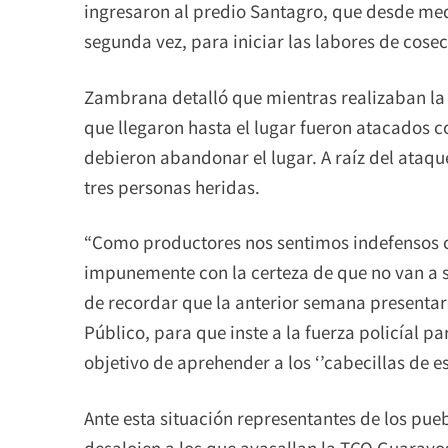
ingresaron al predio Santagro, que desde me
segunda vez, para iniciar las labores de cose
Zambrana detalló que mientras realizaban la 
que llegaron hasta el lugar fueron atacados c
debieron abandonar el lugar. A raíz del ataq
tres personas heridas.
“Como productores nos sentimos indefensos c
impunemente con la certeza de que no van a 
de recordar que la anterior semana presentaro
Público, para que inste a la fuerza policíal pa
objetivo de aprehender a los ‘’cabecillas de 
Ante esta situación representantes de los pu
desalojen a los que avasallan la TCO Guarayo