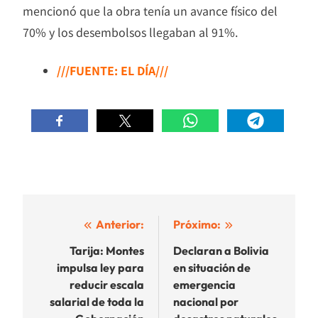
mencionó que la obra tenía un avance físico del
70% y los desembolsos llegaban al 91%.
///FUENTE: EL DÍA///
Navegación
Anterior:
Próximo:
de
Tarija: Montes
Declaran a Bolivia
impulsa ley para
en situación de
entradas
reducir escala
emergencia
salarial de toda la
nacional por