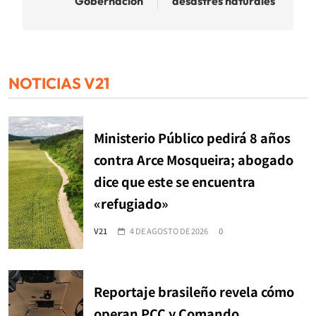
Gobernación
desastres naturales
NOTICIAS V21
Ministerio Público pedirá 8 años
contra Arce Mosqueira; abogado
dice que este se encuentra
«refugiado»
V21
4 DE AGOSTO DE 2026
0
Reportaje brasileño revela cómo
operan PCC y Comando